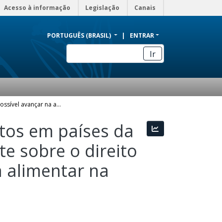
Acesso à informação
Legislação
Canais
PORTUGUÊS (BRASIL)
ENTRAR
Ir
Até onde é possível avançar na agenda dos direitos em países da periferia do sistema capitalista global? Um debate sobre o direito à alimentação adequada, soberania e segurança alimentar na Educação Básica
itos em países da
Estatísticas
te sobre o direito
 alimentar na