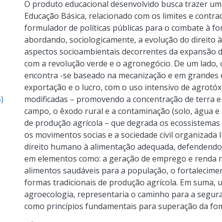
O produto educacional desenvolvido busca trazer um
Educação Básica, relacionado com os limites e contr
formulador de políticas públicas para o combate à f
abordando, sociologicamente, a evolução do direito 
aspectos socioambientais decorrentes da expansão d
com a revolução verde e o agronegócio. De um lado,
encontra -se baseado na mecanização e em grandes e
exportação e o lucro, com o uso intensivo de agrotó
)
modificadas – promovendo a concentração de terra e 
campo, o êxodo rural e a contaminação (solo, água e
de produção agrícola – que degrada os ecossistemas 
os movimentos socias e a sociedade civil organizada
direito humano à alimentação adequada, defendendo
em elementos como: a geração de emprego e renda n
alimentos saudáveis para a população, o fortalecimen
formas tradicionais de produção agrícola. Em suma,
agroecologia, representaria o caminho para a segura
como princípios fundamentais para superação da fo