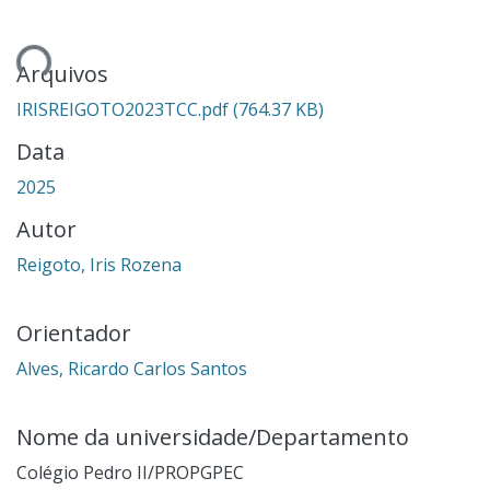
Carregando...
Arquivos
IRISREIGOTO2023TCC.pdf
(764.37 KB)
Data
2025
Autor
Reigoto, Iris Rozena
Orientador
Alves, Ricardo Carlos Santos
Nome da universidade/Departamento
Colégio Pedro II/PROPGPEC