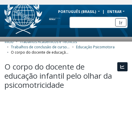
BRAZIL
PORTUGUÊS (BRASIL)
ENTRAR
Simplifique!
Ir
Comunica BR
Participe
Início
Trabalhos Acadêmicos e Técnicos
COMUNIDADES E COLEÇÕES
Acesso à informação
Trabalhos de conclusão de curso de Especialização
Educação Psicomotora
O corpo do docente de educação infantil pelo olhar da psicomotricidade
Legislação
NAVEGAR
O corpo do docente de
Canais
Esta
ESTATÍSTICAS
educação infantil pelo olhar da
SOBRE
psicomotricidade