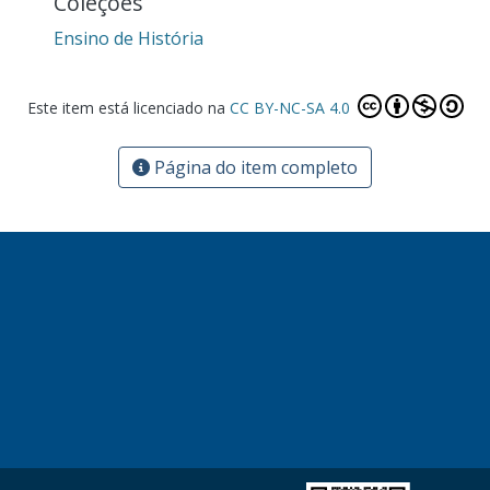
Coleções
Ensino de História
Este item está licenciado na
CC BY-NC-SA 4.0
Página do item completo