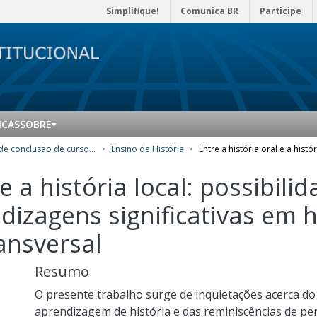
Simplifique!
Comunica BR
Participe
ICAS
SOBRE
Trabalhos de conclusão de curso de Especialização
Ensino de História
 e a história local: possibili
izagens significativas em hi
ansversal
Resumo
O presente trabalho surge de inquietações acerca do
aprendizagem de história e das reminiscências de pers