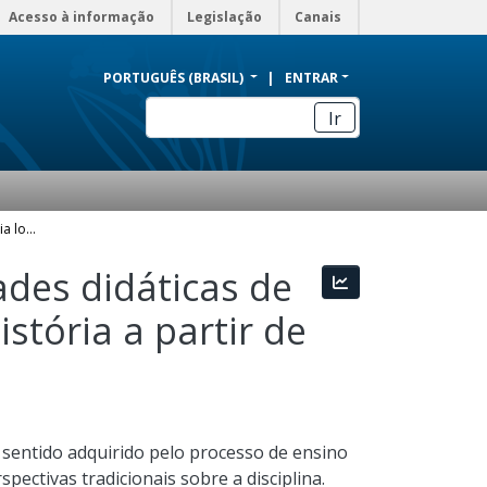
Acesso à informação
Legislação
Canais
PORTUGUÊS (BRASIL)
ENTRAR
Ir
Entre a história oral e a história local: possibilidades didáticas de construção de aprendizagens significativas em história a partir de uma metodologia transversal
dades didáticas de
Estatísticas
stória a partir de
 sentido adquirido pelo processo de ensino
pectivas tradicionais sobre a disciplina.