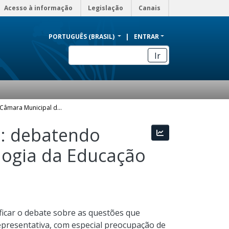
Acesso à informação
Legislação
Canais
PORTUGUÊS (BRASIL)
ENTRAR
Ir
Mulheres na Câmara Municipal do Rio de Janeiro: debatendo gênero, política e dominação nas aulas de Sociologia da Educação Básica
o: debatendo
Estatísticas
ologia da Educação
ficar o debate sobre as questões que
epresentativa, com especial preocupação de