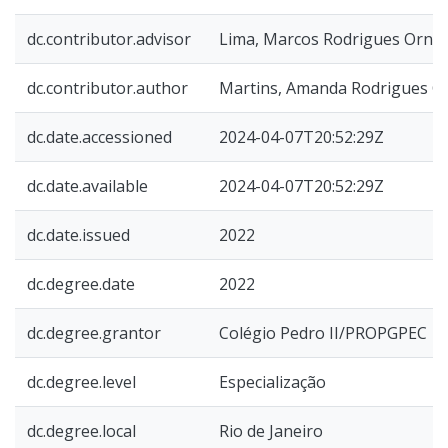
dc.contributor.advisor
Lima, Marcos Rodrigues Ornel
dc.contributor.author
Martins, Amanda Rodrigues C
dc.date.accessioned
2024-04-07T20:52:29Z
dc.date.available
2024-04-07T20:52:29Z
dc.date.issued
2022
dc.degree.date
2022
dc.degree.grantor
Colégio Pedro II/PROPGPEC
dc.degree.level
Especialização
dc.degree.local
Rio de Janeiro