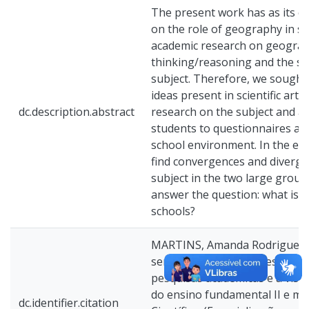
The present work has as its cen
on the role of geography in s
academic research on geograp
thinking/reasoning and the st
subject. Therefore, we sought
ideas present in scientific arti
dc.description.abstract
research on the subject and a
students to questionnaires app
school environment. In the en
find convergences and diverge
subject in the two large groups
answer the question: what is 
schools?
MARTINS, Amanda Rodrigues C
serve a geografia nas escolas?
pesquisas acadêmicas e a visã
do ensino fundamental II e méd
dc.identifier.citation