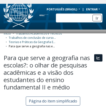
BRAZIL
PORTUGUÊS (BRASIL)
ENTRAR
Simplifique!
Ir
Comunica BR
Participe
Início
Trabalhos Acadêmicos e Técnicos
COMUNIDADES E COLEÇÕES
Acesso à informação
Trabalhos de conclusão de curso de Especialização
Teorias e Práticas da Geografia Escolar
Legislação
NAVEGAR
Para que serve a geografia nas escolas?: o olhar de pesquisas acadêmicas e a visão dos estudantes do ensino fundamental II e médio
Canais
ESTATÍSTICAS
Para que serve a geografia nas
Esta
escolas?: o olhar de pesquisas
SOBRE
acadêmicas e a visão dos
estudantes do ensino
fundamental II e médio
Página do item simplificado