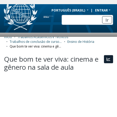
BRAZIL
PORTUGUÊS (BRASIL)
ENTRAR
Simplifique!
Ir
Comunica BR
Participe
Início
Trabalhos Acadêmicos e Técnicos
COMUNIDADES E COLEÇÕES
Acesso à informação
Trabalhos de conclusão de curso de Especialização
Ensino de História
Que bom te ver viva: cinema e gênero na sala de aula
Legislação
NAVEGAR
Que bom te ver viva: cinema e
Canais
Esta
ESTATÍSTICAS
gênero na sala de aula
SOBRE
Carregando...