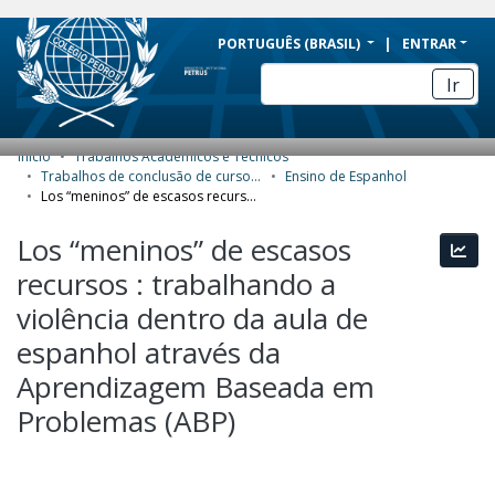
BRAZIL
PORTUGUÊS (BRASIL)
ENTRAR
Simplifique!
Ir
Comunica BR
Participe
Início
Trabalhos Acadêmicos e Técnicos
COMUNIDADES E COLEÇÕES
Acesso à informação
Trabalhos de conclusão de curso de Especialização
Ensino de Espanhol
Los “meninos” de escasos recursos : trabalhando a violência dentro da aula de espanhol através da Aprendizagem Baseada em Problemas (ABP)
Legislação
NAVEGAR
Los “meninos” de escasos
Canais
Esta
ESTATÍSTICAS
recursos : trabalhando a
SOBRE
violência dentro da aula de
espanhol através da
Aprendizagem Baseada em
Problemas (ABP)