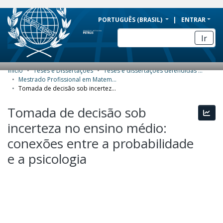
BRAZIL
PORTUGUÊS (BRASIL)
ENTRAR
Simplifique!
Ir
Comunica BR
Participe
Início
Teses e Dissertações
Teses e dissertações defendidas no CPII
COMUNIDADES E COLEÇÕES
Acesso à informação
Mestrado Profissional em Matemática (PROFMAT) - Dissertações
Tomada de decisão sob incerteza no ensino médio: conexões entre a probabilidade e a psicologia
Legislação
NAVEGAR
Tomada de decisão sob
Canais
Esta
ESTATÍSTICAS
incerteza no ensino médio:
SOBRE
conexões entre a probabilidade
e a psicologia